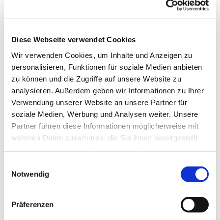
Musikalische Früherziehung
Diese Webseite verwendet Cookies
Dienstag, 2. September 2025, 16:30 -
Wir verwenden Cookies, um Inhalte und Anzeigen zu
17:15 Uhr
personalisieren, Funktionen für soziale Medien anbieten
zu können und die Zugriffe auf unsere Website zu
Gemeindehaus, Herschelstraße 14, 10589
analysieren. Außerdem geben wir Informationen zu Ihrer
Berlin
Verwendung unserer Website an unsere Partner für
soziale Medien, Werbung und Analysen weiter. Unsere
Partner führen diese Informationen möglicherweise mit
Leitung: Heike Gerber
weiteren Daten zusammen, die Sie ihnen bereitgestellt
haben oder die sie im Rahmen Ihrer Nutzung der Dienste
gesammelt haben.
E
Notwendig
i
n
w
Präferenzen
i