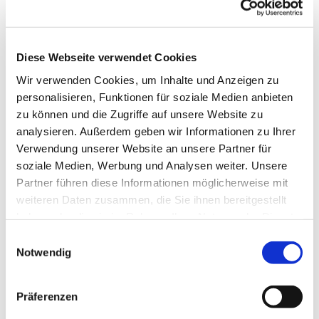
Musikalische Früherziehung
Diese Webseite verwendet Cookies
Dienstag, 27. Januar 2026, 16:30 - 17:15
Wir verwenden Cookies, um Inhalte und Anzeigen zu
Uhr
personalisieren, Funktionen für soziale Medien anbieten
zu können und die Zugriffe auf unsere Website zu
Gemeindehaus, Herschelstraße 14, 10589
analysieren. Außerdem geben wir Informationen zu Ihrer
Berlin
Verwendung unserer Website an unsere Partner für
soziale Medien, Werbung und Analysen weiter. Unsere
Partner führen diese Informationen möglicherweise mit
Leitung: Heike Gerber
weiteren Daten zusammen, die Sie ihnen bereitgestellt
haben oder die sie im Rahmen Ihrer Nutzung der Dienste
gesammelt haben.
E
Notwendig
i
n
w
Präferenzen
i