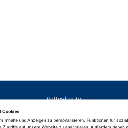
Gottesdienste
t Cookies
 Inhalte und Anzeigen zu personalisieren, Funktionen für sozia
Ev. Kirchengemeinden Gustav-Adolf und Charlottenburg-Nor
e Zugriffe auf unsere Website zu analysieren. Außerdem geben w
