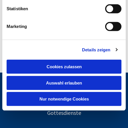
l
l
Statistiken
i
g
Marketing
u
n
g
Details zeigen
s
a
u
Cookies zulassen
s
w
Auswahl erlauben
a
Gemeindebrief
h
l
Nur notwendige Cookies
Gottesdienste