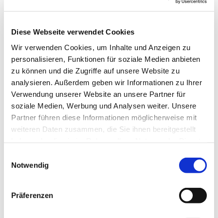
Musikgarten
Diese Webseite verwendet Cookies
Dienstag, 11. März 2025, 15:30 - 16:30 Uhr
Wir verwenden Cookies, um Inhalte und Anzeigen zu
personalisieren, Funktionen für soziale Medien anbieten
Gemeindehaus, Herschelstraße 14, 10589
zu können und die Zugriffe auf unsere Website zu
analysieren. Außerdem geben wir Informationen zu Ihrer
Berlin
Verwendung unserer Website an unsere Partner für
soziale Medien, Werbung und Analysen weiter. Unsere
Leitung: Heike Gerber
Partner führen diese Informationen möglicherweise mit
weiteren Daten zusammen, die Sie ihnen bereitgestellt
haben oder die sie im Rahmen Ihrer Nutzung der Dienste
gesammelt haben.
E
Notwendig
i
n
w
Präferenzen
i
l