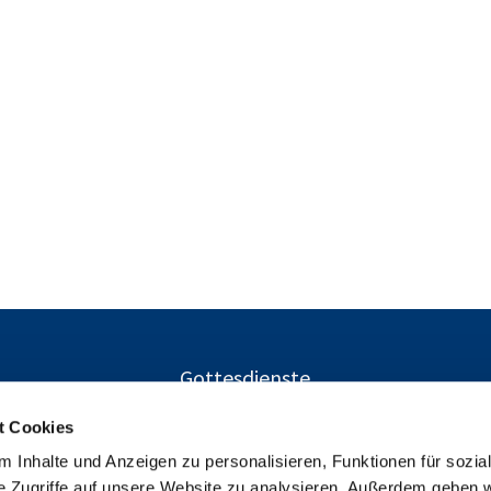
Gottesdienste
t Cookies
 Inhalte und Anzeigen zu personalisieren, Funktionen für sozia
Ev. Kirchengemeinden Gustav-Adolf und Charlottenburg-Nor
e Zugriffe auf unsere Website zu analysieren. Außerdem geben w
