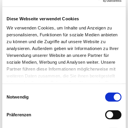
Musikgarten
Diese Webseite verwendet Cookies
Dienstag, 3. Juni 2025, 15:30 - 16:30 Uhr
Wir verwenden Cookies, um Inhalte und Anzeigen zu
personalisieren, Funktionen für soziale Medien anbieten
Gemeindehaus, Herschelstraße 14, 10589
zu können und die Zugriffe auf unsere Website zu
analysieren. Außerdem geben wir Informationen zu Ihrer
Berlin
Verwendung unserer Website an unsere Partner für
soziale Medien, Werbung und Analysen weiter. Unsere
Leitung: Heike Gerber
Partner führen diese Informationen möglicherweise mit
weiteren Daten zusammen, die Sie ihnen bereitgestellt
haben oder die sie im Rahmen Ihrer Nutzung der Dienste
gesammelt haben.
E
Notwendig
i
n
w
Präferenzen
i
l