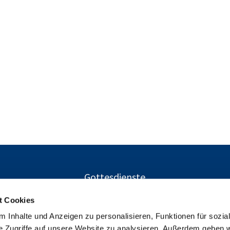
Gottesdienste
t Cookies
 Inhalte und Anzeigen zu personalisieren, Funktionen für sozia
Ev. Kirchengemeinden Gustav-Adolf und Charlottenburg-Nor
e Zugriffe auf unsere Website zu analysieren. Außerdem geben w
