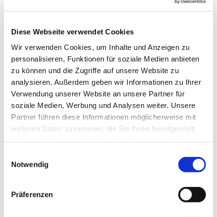
Musikgarten
Diese Webseite verwendet Cookies
Dienstag, 5. Mai 2026, 15:30 - 16:30 Uhr
Wir verwenden Cookies, um Inhalte und Anzeigen zu
personalisieren, Funktionen für soziale Medien anbieten
Gemeindehaus, Herschelstraße 14, 10589
zu können und die Zugriffe auf unsere Website zu
analysieren. Außerdem geben wir Informationen zu Ihrer
Berlin
Verwendung unserer Website an unsere Partner für
soziale Medien, Werbung und Analysen weiter. Unsere
Leitung: Heike Gerber
Partner führen diese Informationen möglicherweise mit
weiteren Daten zusammen, die Sie ihnen bereitgestellt
haben oder die sie im Rahmen Ihrer Nutzung der Dienste
gesammelt haben.
E
Notwendig
i
n
w
Präferenzen
i
l