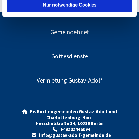
l
Nur notwendige Cookies
Gemeindebrief
Gottesdienste
Vermietung Gustav-Adolf
Ev. Kirchengemeinden Gustav-Adolf und

Charlottenburg-Nord
Herschelstraße 14, 10589 Berlin
+49303446094

info@gustav-adolf-gemeinde.de
