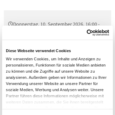
Donnerstag, 10. September 2026, 16:00 -
18:00 Uhr
Gedenkkirche Plötzensee, Heckerdamm
Diese Webseite verwendet Cookies
226, 13627 Berlin
Wir verwenden Cookies, um Inhalte und Anzeigen zu
personalisieren, Funktionen für soziale Medien anbieten
zu können und die Zugriffe auf unsere Website zu
analysieren. Außerdem geben wir Informationen zu Ihrer
- Besichtigung des Plötzenseer Totentanzes
Verwendung unserer Website an unsere Partner für
soziale Medien, Werbung und Analysen weiter. Unsere
- Informationen über das Ökumenische Gedenkzentrum
Partner führen diese Informationen möglicherweise mit
Plötzensee
weiteren Daten zusammen, die Sie ihnen bereitgestellt
- Bibliothek
haben oder die sie im Rahmen Ihrer Nutzung der Dienste
gesammelt haben.