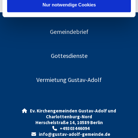
l
Nur notwendige Cookies
Gemeindebrief
Gottesdienste
Vermietung Gustav-Adolf
Ev. Kirchengemeinden Gustav-Adolf und

Charlottenburg-Nord
Herschelstraße 14, 10589 Berlin
+49303446094

info@gustav-adolf-gemeinde.de
