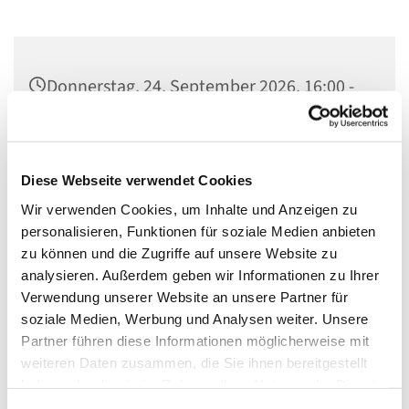
Donnerstag, 24. September 2026, 16:00 -
18:00 Uhr
Gedenkkirche Plötzensee, Heckerdamm
Diese Webseite verwendet Cookies
226, 13627 Berlin
Wir verwenden Cookies, um Inhalte und Anzeigen zu
personalisieren, Funktionen für soziale Medien anbieten
zu können und die Zugriffe auf unsere Website zu
analysieren. Außerdem geben wir Informationen zu Ihrer
- Besichtigung des Plötzenseer Totentanzes
Verwendung unserer Website an unsere Partner für
soziale Medien, Werbung und Analysen weiter. Unsere
- Informationen über das Ökumenische Gedenkzentrum
Partner führen diese Informationen möglicherweise mit
Plötzensee
weiteren Daten zusammen, die Sie ihnen bereitgestellt
- Bibliothek
haben oder die sie im Rahmen Ihrer Nutzung der Dienste
gesammelt haben.