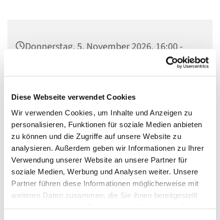
Donnerstag, 5. November 2026, 16:00 -
18:00 Uhr
Gedenkkirche Plötzensee, Heckerdamm
Diese Webseite verwendet Cookies
226, 13627 Berlin
Wir verwenden Cookies, um Inhalte und Anzeigen zu
personalisieren, Funktionen für soziale Medien anbieten
zu können und die Zugriffe auf unsere Website zu
analysieren. Außerdem geben wir Informationen zu Ihrer
- Besichtigung des Plötzenseer Totentanzes
Verwendung unserer Website an unsere Partner für
soziale Medien, Werbung und Analysen weiter. Unsere
- Informationen über das Ökumenische Gedenkzentrum
Partner führen diese Informationen möglicherweise mit
Plötzensee
weiteren Daten zusammen, die Sie ihnen bereitgestellt
- Bibliothek
haben oder die sie im Rahmen Ihrer Nutzung der Dienste
gesammelt haben.