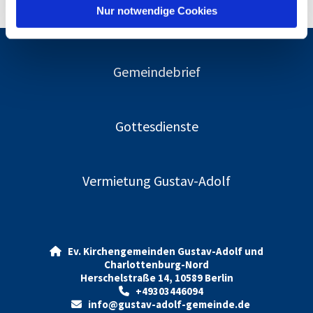
l
Nur notwendige Cookies
Gemeindebrief
Gottesdienste
Vermietung Gustav-Adolf
Ev. Kirchengemeinden Gustav-Adolf und

Charlottenburg-Nord
Herschelstraße 14, 10589 Berlin
+49303446094

info@gustav-adolf-gemeinde.de
