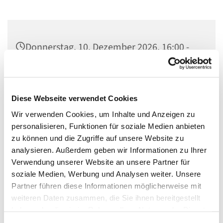
Donnerstag, 10. Dezember 2026, 16:00 -
18:00 Uhr
Gedenkkirche Plötzensee, Heckerdamm
Diese Webseite verwendet Cookies
226, 13627 Berlin
Wir verwenden Cookies, um Inhalte und Anzeigen zu
personalisieren, Funktionen für soziale Medien anbieten
zu können und die Zugriffe auf unsere Website zu
analysieren. Außerdem geben wir Informationen zu Ihrer
- Besichtigung des Plötzenseer Totentanzes
Verwendung unserer Website an unsere Partner für
soziale Medien, Werbung und Analysen weiter. Unsere
- Informationen über das Ökumenische Gedenkzentrum
Partner führen diese Informationen möglicherweise mit
Plötzensee
weiteren Daten zusammen, die Sie ihnen bereitgestellt
- Bibliothek
haben oder die sie im Rahmen Ihrer Nutzung der Dienste
gesammelt haben.