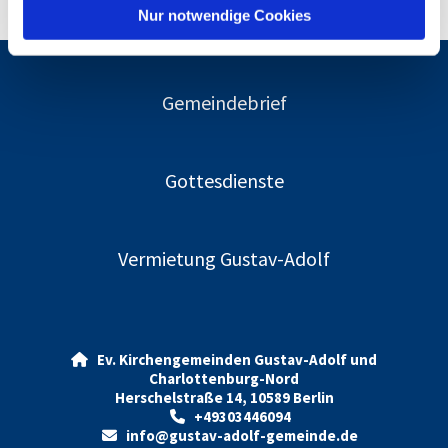
l
Nur notwendige Cookies
Gemeindebrief
Gottesdienste
Vermietung Gustav-Adolf
Ev. Kirchengemeinden Gustav-Adolf und

Charlottenburg-Nord
Herschelstraße 14, 10589 Berlin
+49303446094

info@gustav-adolf-gemeinde.de
