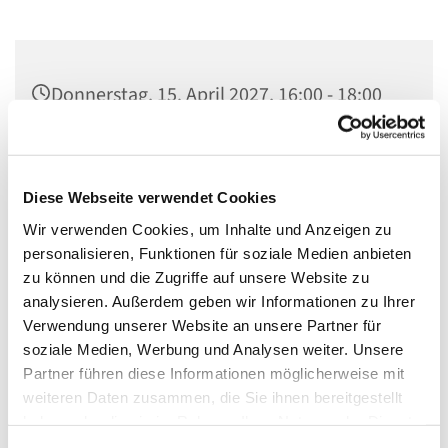
Donnerstag, 15. April 2027, 16:00 - 18:00
Uhr
Gedenkkirche Plötzensee, Heckerdamm
Diese Webseite verwendet Cookies
226, 13627 Berlin
Wir verwenden Cookies, um Inhalte und Anzeigen zu
personalisieren, Funktionen für soziale Medien anbieten
zu können und die Zugriffe auf unsere Website zu
analysieren. Außerdem geben wir Informationen zu Ihrer
- Besichtigung des Plötzenseer Totentanzes
Verwendung unserer Website an unsere Partner für
soziale Medien, Werbung und Analysen weiter. Unsere
- Informationen über das Ökumenische Gedenkzentrum
Partner führen diese Informationen möglicherweise mit
Plötzensee
weiteren Daten zusammen, die Sie ihnen bereitgestellt
- Bibliothek
haben oder die sie im Rahmen Ihrer Nutzung der Dienste
gesammelt haben.