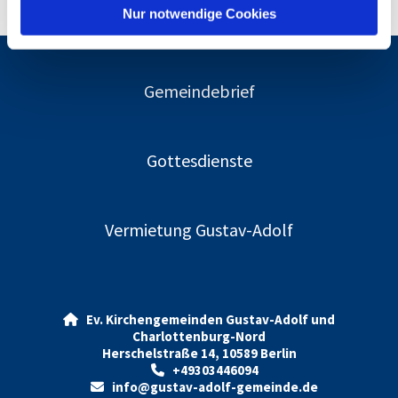
l
Nur notwendige Cookies
Gemeindebrief
Gottesdienste
Vermietung Gustav-Adolf
Ev. Kirchengemeinden Gustav-Adolf und

Charlottenburg-Nord
Herschelstraße 14, 10589 Berlin
+49303446094

info@gustav-adolf-gemeinde.de
