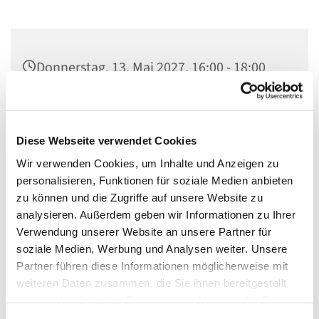
Donnerstag, 13. Mai 2027, 16:00 - 18:00
Uhr
Gedenkkirche Plötzensee, Heckerdamm
Diese Webseite verwendet Cookies
226, 13627 Berlin
Wir verwenden Cookies, um Inhalte und Anzeigen zu
personalisieren, Funktionen für soziale Medien anbieten
zu können und die Zugriffe auf unsere Website zu
analysieren. Außerdem geben wir Informationen zu Ihrer
- Besichtigung des Plötzenseer Totentanzes
Verwendung unserer Website an unsere Partner für
soziale Medien, Werbung und Analysen weiter. Unsere
- Informationen über das Ökumenische Gedenkzentrum
Partner führen diese Informationen möglicherweise mit
Plötzensee
weiteren Daten zusammen, die Sie ihnen bereitgestellt
- Bibliothek
haben oder die sie im Rahmen Ihrer Nutzung der Dienste
gesammelt haben.