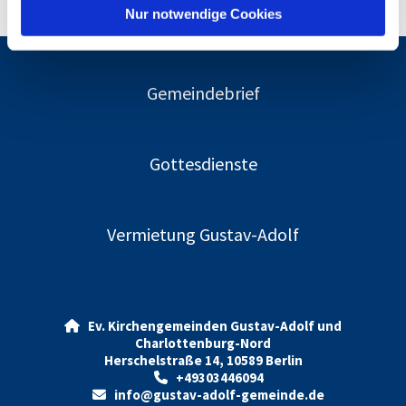
l
Nur notwendige Cookies
Gemeindebrief
Gottesdienste
Vermietung Gustav-Adolf
Ev. Kirchengemeinden Gustav-Adolf und

Charlottenburg-Nord
Herschelstraße 14, 10589 Berlin
+49303446094

info@gustav-adolf-gemeinde.de
