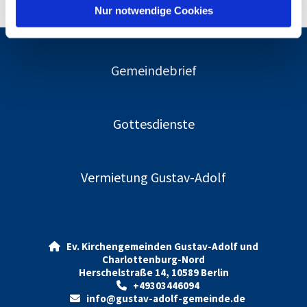
l
Nur notwendige Cookies
Gemeindebrief
Gottesdienste
Vermietung Gustav-Adolf
Ev. Kirchengemeinden Gustav-Adolf und

Charlottenburg-Nord
Herschelstraße 14, 10589 Berlin
+49303446094

info@gustav-adolf-gemeinde.de
