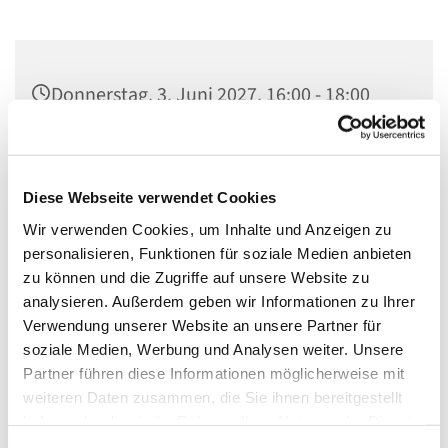
Donnerstag, 3. Juni 2027, 16:00 - 18:00
Uhr
Gedenkkirche Plötzensee, Heckerdamm
Diese Webseite verwendet Cookies
226, 13627 Berlin
Wir verwenden Cookies, um Inhalte und Anzeigen zu
personalisieren, Funktionen für soziale Medien anbieten
zu können und die Zugriffe auf unsere Website zu
analysieren. Außerdem geben wir Informationen zu Ihrer
- Besichtigung des Plötzenseer Totentanzes
Verwendung unserer Website an unsere Partner für
soziale Medien, Werbung und Analysen weiter. Unsere
- Informationen über das Ökumenische Gedenkzentrum
Partner führen diese Informationen möglicherweise mit
Plötzensee
weiteren Daten zusammen, die Sie ihnen bereitgestellt
- Bibliothek
haben oder die sie im Rahmen Ihrer Nutzung der Dienste
gesammelt haben.