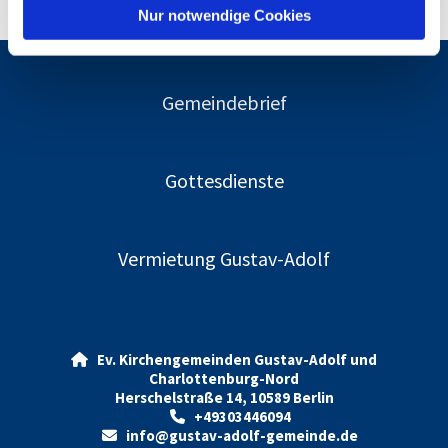
l
Nur notwendige Cookies
Gemeindebrief
Gottesdienste
Vermietung Gustav-Adolf
Ev. Kirchengemeinden Gustav-Adolf und

Charlottenburg-Nord
Herschelstraße 14, 10589 Berlin
+49303446094

info@gustav-adolf-gemeinde.de
