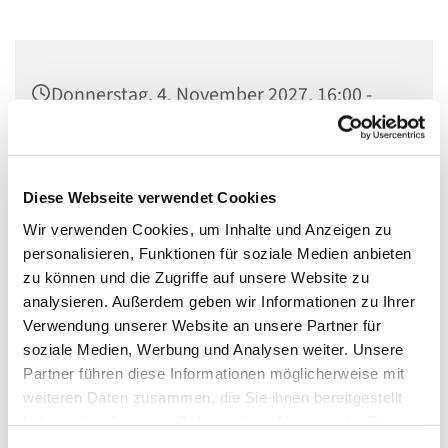
Donnerstag, 4. November 2027, 16:00 -
18:00 Uhr
Gedenkkirche Plötzensee, Heckerdamm
Diese Webseite verwendet Cookies
226, 13627 Berlin
Wir verwenden Cookies, um Inhalte und Anzeigen zu
personalisieren, Funktionen für soziale Medien anbieten
zu können und die Zugriffe auf unsere Website zu
analysieren. Außerdem geben wir Informationen zu Ihrer
- Besichtigung des Plötzenseer Totentanzes
Verwendung unserer Website an unsere Partner für
soziale Medien, Werbung und Analysen weiter. Unsere
- Informationen über das Ökumenische Gedenkzentrum
Partner führen diese Informationen möglicherweise mit
Plötzensee
weiteren Daten zusammen, die Sie ihnen bereitgestellt
- Bibliothek
haben oder die sie im Rahmen Ihrer Nutzung der Dienste
gesammelt haben.