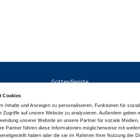
Gottesdienste
t Cookies
 Inhalte und Anzeigen zu personalisieren, Funktionen für sozia
Ev. Kirchengemeinden Gustav-Adolf und Charlottenburg-Nor
e Zugriffe auf unsere Website zu analysieren. Außerdem geben w

Herschelstraße 14, 10589 Berlin
rwendung unserer Website an unsere Partner für soziale Medien
+49303446094

re Partner führen diese Informationen möglicherweise mit weite
info@gustav-adolf-gemeinde.de

ereitgestellt haben oder die sie im Rahmen Ihrer Nutzung der D