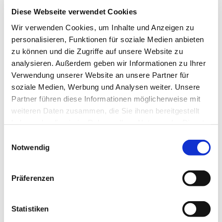
Diese Webseite verwendet Cookies
Wir verwenden Cookies, um Inhalte und Anzeigen zu
personalisieren, Funktionen für soziale Medien anbieten
Sonntag, 28. Februar 2027, 14:00 Uhr
zu können und die Zugriffe auf unsere Website zu
analysieren. Außerdem geben wir Informationen zu Ihrer
Luisenkirche, Gierkeplatz, 10585 Berlin
Verwendung unserer Website an unsere Partner für
soziale Medien, Werbung und Analysen weiter. Unsere
Partner führen diese Informationen möglicherweise mit
weiteren Daten zusammen, die Sie ihnen bereitgestellt
haben oder die sie im Rahmen Ihrer Nutzung der Dienste
gesammelt haben.
E
Notwendig
i
n
w
Präferenzen
i
l
l
Statistiken
i