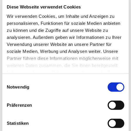
Diese Webseite verwendet Cookies
Wir verwenden Cookies, um Inhalte und Anzeigen zu
personalisieren, Funktionen für soziale Medien anbieten
Sonntag, 18. April 2027, 14:00 Uhr
zu können und die Zugriffe auf unsere Website zu
analysieren. Außerdem geben wir Informationen zu Ihrer
Luisenkirche, Gierkeplatz, 10585 Berlin
Verwendung unserer Website an unsere Partner für
soziale Medien, Werbung und Analysen weiter. Unsere
Partner führen diese Informationen möglicherweise mit
weiteren Daten zusammen, die Sie ihnen bereitgestellt
haben oder die sie im Rahmen Ihrer Nutzung der Dienste
gesammelt haben.
E
Notwendig
i
n
w
Präferenzen
i
l
l
Statistiken
i