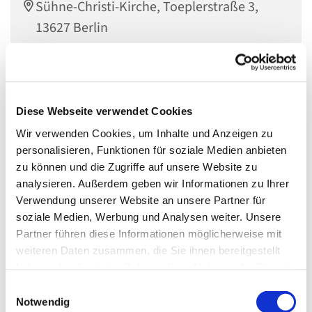
Sühne-Christi-Kirche, Toeplerstraße 3,
13627 Berlin
Leitung: Leonard Eng
Diese Webseite verwendet Cookies
Wir verwenden Cookies, um Inhalte und Anzeigen zu
Treffpunkt: Gemeindehaus Toeplerstr. 5 (bei Wohnung
personalisieren, Funktionen für soziale Medien anbieten
Maillard)
zu können und die Zugriffe auf unsere Website zu
Wir spielen, basteln, erlernen
Pfadi-Techniken
(z.B. Zelte
analysieren. Außerdem geben wir Informationen zu Ihrer
aufbauen) und verbringen viel Zeit draußen. Gemeinsam
Verwendung unserer Website an unsere Partner für
mit dem VCP-Berlin-Brandenburg fahren wir im Frühling
soziale Medien, Werbung und Analysen weiter. Unsere
und Sommer auf
Zeltlager
. Dort gibt es die Gelegenheit,
Partner führen diese Informationen möglicherweise mit
gemeinsam
Abenteuer
zu erleben und Pfadfinder aus der
weiteren Daten zusammen, die Sie ihnen bereitgestellt
ganzen Welt
kennenzulernen.
haben oder die sie im Rahmen Ihrer Nutzung der Dienste
gesammelt haben.
E
Notwendig
i