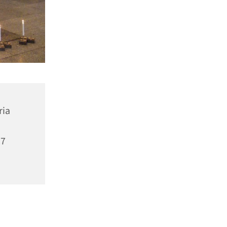
ria
27