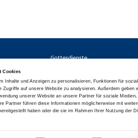
Gottesdienste
t Cookies
 Inhalte und Anzeigen zu personalisieren, Funktionen für sozia
Ev. Kirchengemeinden Gustav-Adolf und Charlottenburg-Nor
e Zugriffe auf unsere Website zu analysieren. Außerdem geben w

Herschelstraße 14, 10589 Berlin
rwendung unserer Website an unsere Partner für soziale Medien
+49303446094

re Partner führen diese Informationen möglicherweise mit weite
info@gustav-adolf-gemeinde.de

ereitgestellt haben oder die sie im Rahmen Ihrer Nutzung der D
Kontaktinformationen
Cookie-Richtlinie
Impressum
Datenschutz
Impressum
Datenschutzerklärung
ChurchDesk-Login