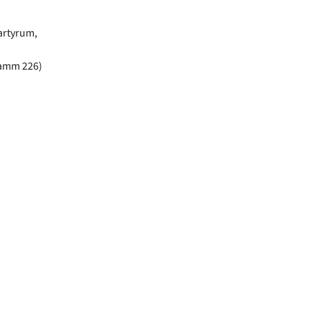
artyrum,
damm 226)