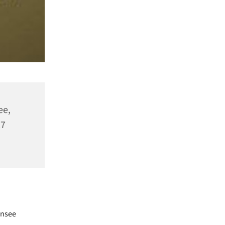
ee,
27
ensee