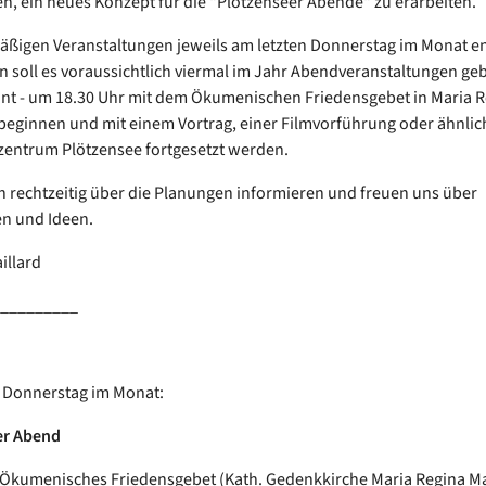
n, ein neues Konzept für die "Plötzenseer Abende" zu erarbeiten.
äßigen Veranstaltungen jeweils am letzten Donnerstag im Monat en
n soll es voraussichtlich viermal im Jahr Abendveranstaltungen geb
t - um 18.30 Uhr mit dem Ökumenischen Friedensgebet in Maria R
eginnen und mit einem Vortrag, einer Filmvorführung oder ähnli
entrum Plötzensee fortgesetzt werden.
 rechtzeitig über die Planungen informieren und freuen uns über
n und Ideen.
illard
_________
 Donnerstag im Monat:
er Abend
 Ökumenisches Friedensgebet (Kath. Gedenkkirche Maria Regina M