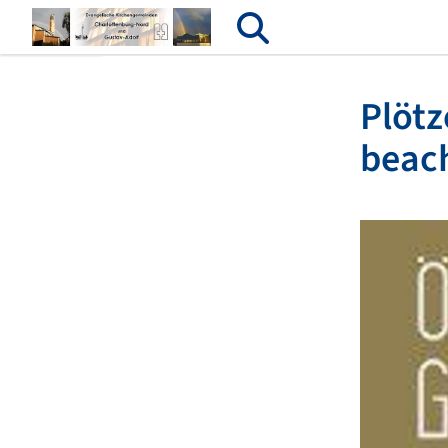
Plötz
beac