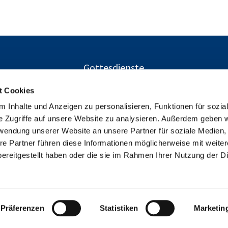
Gottesdienste
t Cookies
 Inhalte und Anzeigen zu personalisieren, Funktionen für sozia
Ev. Kirchengemeinden Gustav-Adolf und Charlottenburg-Nor
e Zugriffe auf unsere Website zu analysieren. Außerdem geben w

Herschelstraße 14, 10589 Berlin
rwendung unserer Website an unsere Partner für soziale Medien
+49303446094

re Partner führen diese Informationen möglicherweise mit weite
info@gustav-adolf-gemeinde.de

ereitgestellt haben oder die sie im Rahmen Ihrer Nutzung der D
Kontaktinformationen
Cookie-Richtlinie
Impressum
Datenschutz
Impressum
Datenschutzerklärung
ChurchDesk-Login
Präferenzen
Statistiken
Marketin