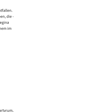
tfallen.
en, die -
egina
chem im
artyrum,