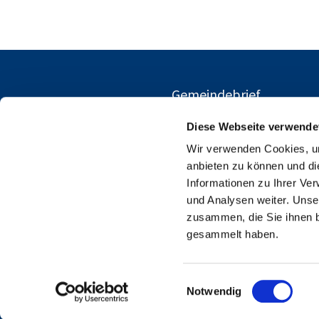
Gemeindebrief
Diese Webseite verwende
Wir verwenden Cookies, um
anbieten zu können und di
Informationen zu Ihrer Ve
und Analysen weiter. Unse
zusammen, die Sie ihnen b
gesammelt haben.
E
Notwendig
i
n