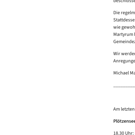
beschlosse
Die regelm
Stattdesse
wie gewohn
Martyrum b
Gemeindez
Wir werden
Anregunge
Michael Ma
_________
Am letzten
Plötzense
18.30 Uhr: