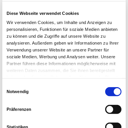
Die regelmäßigen Veranstaltungen jeweils am letzten
Diese Webseite verwendet Cookies
Donnerstag im Monat entfallen. Stattdessen soll es
Wir verwenden Cookies, um Inhalte und Anzeigen zu
voraussichtlich viermal im Jahr Abendveranstaltungen
personalisieren, Funktionen für soziale Medien anbieten
geben, die - wie gewohnt - um 18.30 Uhr mit dem
zu können und die Zugriffe auf unsere Website zu
Ökumenischen Friedensgebet in Maria Regina Martyrum
analysieren. Außerdem geben wir Informationen zu Ihrer
beginnen und mit einem Vortrag, einer Filmvorführung
Verwendung unserer Website an unsere Partner für
oder ähnlichem im Gemeindezentrum Plötzensee
soziale Medien, Werbung und Analysen weiter. Unsere
fortgesetzt werden.
Partner führen diese Informationen möglicherweise mit
Wir werden rechtzeitig über die Planungen informieren
weiteren Daten zusammen, die Sie ihnen bereitgestellt
und freuen uns über Anregungen und Ideen.
haben oder die sie im Rahmen Ihrer Nutzung der Dienste
gesammelt haben.
E
Michael Maillard
Notwendig
i
__________________
n
w
Präferenzen
i
l
Am letzten Donnerstag im Monat:
l
Statistiken