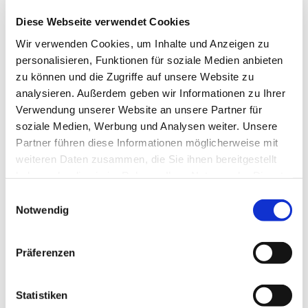
Die regelmäßigen Veranstaltungen jeweils am letzten
Donnerstag im Monat entfallen. Stattdessen soll es
Diese Webseite verwendet Cookies
voraussichtlich viermal im Jahr Abendveranstaltungen
Wir verwenden Cookies, um Inhalte und Anzeigen zu
geben, die - wie gewohnt - um 18.30 Uhr mit dem
personalisieren, Funktionen für soziale Medien anbieten
Ökumenischen Friedensgebet in Maria Regina Martyrum
zu können und die Zugriffe auf unsere Website zu
beginnen und mit einem Vortrag, einer Filmvorführung
analysieren. Außerdem geben wir Informationen zu Ihrer
oder ähnlichem im Gemeindezentrum Plötzensee
Verwendung unserer Website an unsere Partner für
fortgesetzt werden.
soziale Medien, Werbung und Analysen weiter. Unsere
Partner führen diese Informationen möglicherweise mit
Wir werden rechtzeitig über die Planungen informieren
weiteren Daten zusammen, die Sie ihnen bereitgestellt
und freuen uns über Anregungen und Ideen.
haben oder die sie im Rahmen Ihrer Nutzung der Dienste
Michael Maillard
gesammelt haben.
E
Notwendig
i
__________________
n
w
Präferenzen
i
Am letzten Donnerstag im Monat:
l
l
Statistiken
Plötzenseer Abend