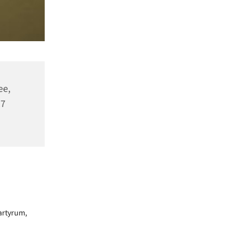
ee,
27
artyrum,