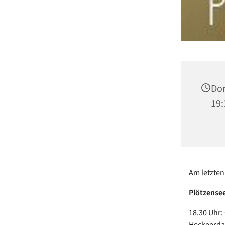
Don
19:
Am letzten
Plötzense
18.30 Uhr:
Heckeerd