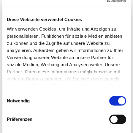
Diese Webseite verwendet Cookies
Montag, 1. Februar 2027, 19:00 Uhr
Wir verwenden Cookies, um Inhalte und Anzeigen zu
personalisieren, Funktionen für soziale Medien anbieten
Gemeindehaus Luisen, Gierkeplatz 2,
zu können und die Zugriffe auf unsere Website zu
analysieren. Außerdem geben wir Informationen zu Ihrer
10585 Berlin
Verwendung unserer Website an unsere Partner für
soziale Medien, Werbung und Analysen weiter. Unsere
Gemeindegruppe
Partner führen diese Informationen möglicherweise mit
weiteren Daten zusammen, die Sie ihnen bereitgestellt
haben oder die sie im Rahmen Ihrer Nutzung der Dienste
gesammelt haben.
E
Notwendig
i
n
w
Präferenzen
i
l