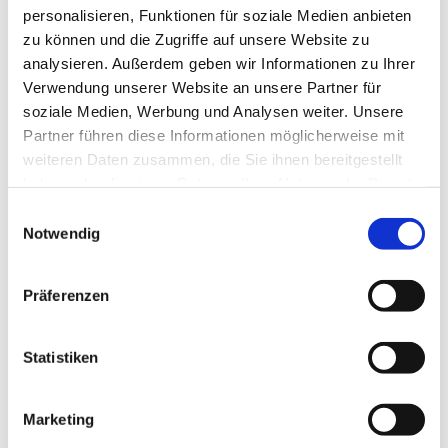
personalisieren, Funktionen für soziale Medien anbieten
Gemeindegruppe
zu können und die Zugriffe auf unsere Website zu
analysieren. Außerdem geben wir Informationen zu Ihrer
Verwendung unserer Website an unsere Partner für
soziale Medien, Werbung und Analysen weiter. Unsere
Partner führen diese Informationen möglicherweise mit
weiteren Daten zusammen, die Sie ihnen bereitgestellt
haben oder die sie im Rahmen Ihrer Nutzung der Dienste
gesammelt haben.
E
Notwendig
i
n
w
Präferenzen
i
l
l
Statistiken
i
g
Marketing
u