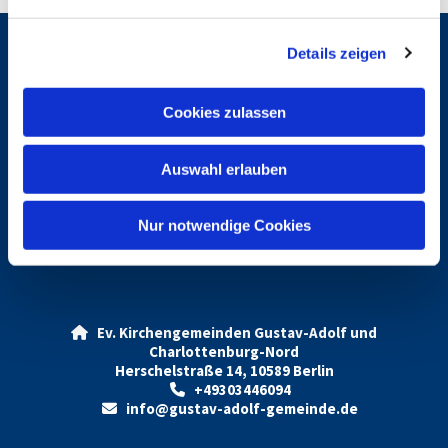
n
g
Details zeigen
s
Gemeindebrief
a
u
Cookies zulassen
s
w
Gottesdienste
Auswahl erlauben
a
h
l
Nur notwendige Cookies
Vermietung Gustav-Adolf
Ev. Kirchengemeinden Gustav-Adolf und

Charlottenburg-Nord
Herschelstraße 14, 10589 Berlin
+49303446094

info@gustav-adolf-gemeinde.de
