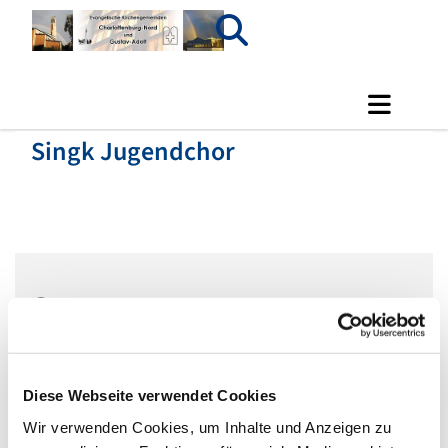
Singk Jugendchor
Montag, 21. Juni 2027, 18:00 - 19:00 Uhr
Gemeindehaus, Herschelstraße 14, 10589
Berlin
Diese Webseite verwendet Cookies
Wir verwenden Cookies, um Inhalte und Anzeigen zu
Leitung: Johannes Buskühl