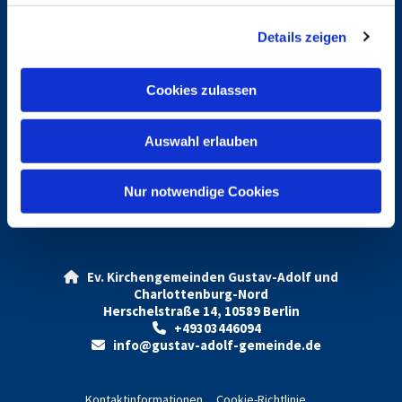
g
Details zeigen
s
Gemeindebrief
a
u
Cookies zulassen
s
Gottesdienste
w
Auswahl erlauben
a
h
Vermietung Gustav-Adolf
l
Nur notwendige Cookies
Ev. Kirchengemeinden Gustav-Adolf und

Charlottenburg-Nord
Herschelstraße 14, 10589 Berlin
+49303446094

info@gustav-adolf-gemeinde.de

Kontaktinformationen
Cookie-Richtlinie