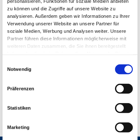
personalisieren, Funktionen für soziale Medien anbieten
zu können und die Zugriffe auf unsere Website zu
analysieren. Außerdem geben wir Informationen zu Ihrer
Verwendung unserer Website an unsere Partner für
soziale Medien, Werbung und Analysen weiter. Unsere
Partner führen diese Informationen möglicherweise mit
weiteren Daten zusammen, die Sie ihnen bereitgestellt
haben oder die sie im Rahmen Ihrer Nutzung der Dienste
gesammelt haben.
E
Notwendig
i
n
w
Präferenzen
i
l
l
Statistiken
i
g
Marketing
u
n