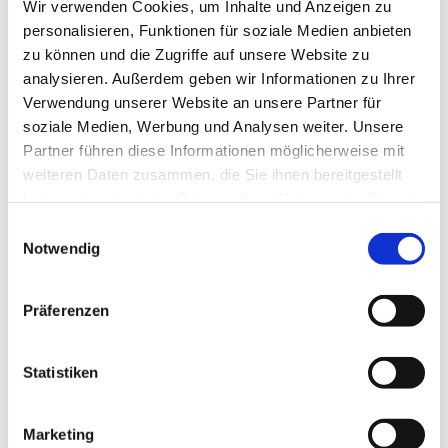
Wir verwenden Cookies, um Inhalte und Anzeigen zu
personalisieren, Funktionen für soziale Medien anbieten
Leitung: Johannes Buskühl
zu können und die Zugriffe auf unsere Website zu
analysieren. Außerdem geben wir Informationen zu Ihrer
Verwendung unserer Website an unsere Partner für
soziale Medien, Werbung und Analysen weiter. Unsere
Partner führen diese Informationen möglicherweise mit
weiteren Daten zusammen, die Sie ihnen bereitgestellt
haben oder die sie im Rahmen Ihrer Nutzung der Dienste
gesammelt haben.
E
Notwendig
i
n
w
Präferenzen
i
l
l
Statistiken
i
g
Marketing
u