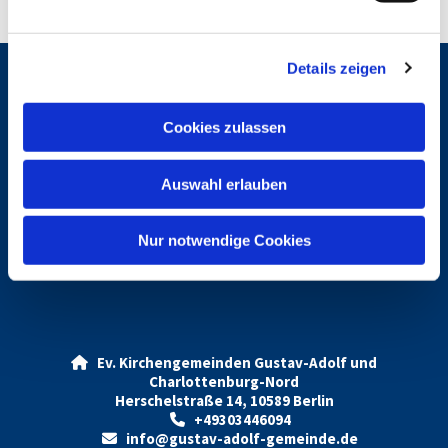
n
g
Details zeigen
s
a
Gemeindebrief
u
Cookies zulassen
s
w
Gottesdienste
Auswahl erlauben
a
h
l
Nur notwendige Cookies
Vermietung Gustav-Adolf
Ev. Kirchengemeinden Gustav-Adolf und

Charlottenburg-Nord
Herschelstraße 14, 10589 Berlin
+49303446094

info@gustav-adolf-gemeinde.de
