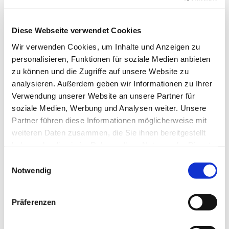
Diese Webseite verwendet Cookies
Wir verwenden Cookies, um Inhalte und Anzeigen zu
personalisieren, Funktionen für soziale Medien anbieten
Dienstag, 5. Januar 2027, 17:00 Uhr
zu können und die Zugriffe auf unsere Website zu
analysieren. Außerdem geben wir Informationen zu Ihrer
Sühne-Christi-Kirche, Toeplerstraße 1,
Verwendung unserer Website an unsere Partner für
soziale Medien, Werbung und Analysen weiter. Unsere
13627 Berlin
Partner führen diese Informationen möglicherweise mit
weiteren Daten zusammen, die Sie ihnen bereitgestellt
haben oder die sie im Rahmen Ihrer Nutzung der Dienste
gesammelt haben.
E
Notwendig
i
n
w
Präferenzen
i
l