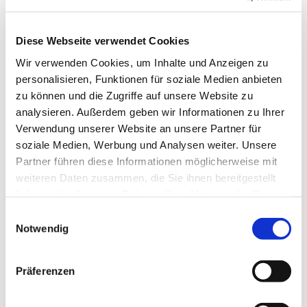
Diese Webseite verwendet Cookies
Wir verwenden Cookies, um Inhalte und Anzeigen zu
personalisieren, Funktionen für soziale Medien anbieten
Dienstag, 9. März 2027, 17:00 Uhr
zu können und die Zugriffe auf unsere Website zu
analysieren. Außerdem geben wir Informationen zu Ihrer
Sühne-Christi-Kirche, Toeplerstraße 1,
Verwendung unserer Website an unsere Partner für
soziale Medien, Werbung und Analysen weiter. Unsere
13627 Berlin
Partner führen diese Informationen möglicherweise mit
weiteren Daten zusammen, die Sie ihnen bereitgestellt
haben oder die sie im Rahmen Ihrer Nutzung der Dienste
gesammelt haben.
E
Notwendig
i
n
w
Präferenzen
i
l