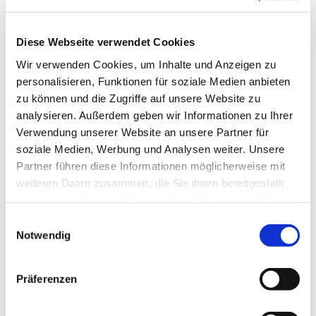
Diese Webseite verwendet Cookies
Wir verwenden Cookies, um Inhalte und Anzeigen zu
personalisieren, Funktionen für soziale Medien anbieten
Dienstag, 18. Mai 2027, 17:00 Uhr
zu können und die Zugriffe auf unsere Website zu
analysieren. Außerdem geben wir Informationen zu Ihrer
Sühne-Christi-Kirche, Toeplerstraße 1,
Verwendung unserer Website an unsere Partner für
soziale Medien, Werbung und Analysen weiter. Unsere
13627 Berlin
Partner führen diese Informationen möglicherweise mit
weiteren Daten zusammen, die Sie ihnen bereitgestellt
haben oder die sie im Rahmen Ihrer Nutzung der Dienste
gesammelt haben.
E
Notwendig
i
n
w
Präferenzen
i
l