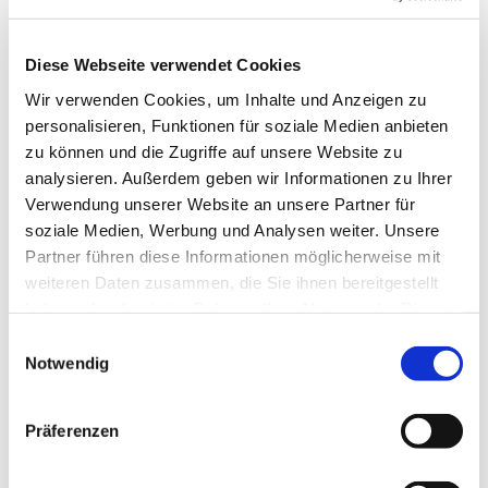
Diese Webseite verwendet Cookies
Wir verwenden Cookies, um Inhalte und Anzeigen zu
personalisieren, Funktionen für soziale Medien anbieten
Dienstag, 7. Dezember 2027, 17:00 Uhr
zu können und die Zugriffe auf unsere Website zu
analysieren. Außerdem geben wir Informationen zu Ihrer
Sühne-Christi-Kirche, Toeplerstraße 1,
Verwendung unserer Website an unsere Partner für
soziale Medien, Werbung und Analysen weiter. Unsere
13627 Berlin
Partner führen diese Informationen möglicherweise mit
weiteren Daten zusammen, die Sie ihnen bereitgestellt
haben oder die sie im Rahmen Ihrer Nutzung der Dienste
gesammelt haben.
E
Notwendig
i
n
w
Präferenzen
i
l