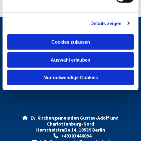
u
n
g
Details zeigen
s
a
Gemeindebrief
u
Cookies zulassen
s
w
Auswahl erlauben
Gottesdienste
a
h
l
Nur notwendige Cookies
Vermietung Gustav-Adolf
Ev. Kirchengemeinden Gustav-Adolf und

Charlottenburg-Nord
Herschelstraße 14, 10589 Berlin
+49303446094
