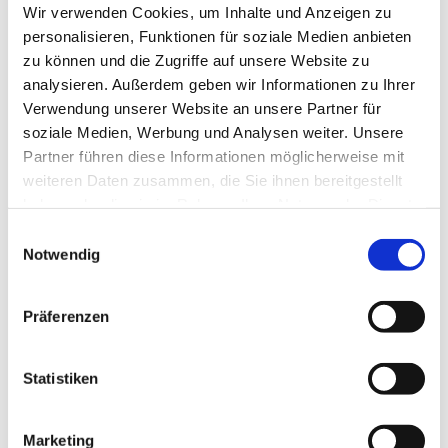
10585 Berlin
Wir verwenden Cookies, um Inhalte und Anzeigen zu
personalisieren, Funktionen für soziale Medien anbieten
1. Montag im Monat
zu können und die Zugriffe auf unsere Website zu
analysieren. Außerdem geben wir Informationen zu Ihrer
Verwendung unserer Website an unsere Partner für
soziale Medien, Werbung und Analysen weiter. Unsere
Partner führen diese Informationen möglicherweise mit
weiteren Daten zusammen, die Sie ihnen bereitgestellt
haben oder die sie im Rahmen Ihrer Nutzung der Dienste
gesammelt haben.
E
Notwendig
i
n
w
Präferenzen
i
l
l
Statistiken
i
g
Marketing