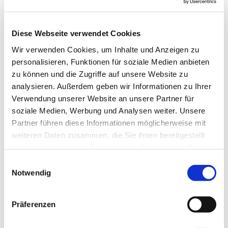
Diese Webseite verwendet Cookies
Donnerstag, 25. März 2027, 19:00 Uhr
Wir verwenden Cookies, um Inhalte und Anzeigen zu
personalisieren, Funktionen für soziale Medien anbieten
Gemeindehaus Luisen, Gierkeplatz 2,
zu können und die Zugriffe auf unsere Website zu
analysieren. Außerdem geben wir Informationen zu Ihrer
10585 Berlin
Verwendung unserer Website an unsere Partner für
soziale Medien, Werbung und Analysen weiter. Unsere
Gemeindegruppe
Partner führen diese Informationen möglicherweise mit
weiteren Daten zusammen, die Sie ihnen bereitgestellt
haben oder die sie im Rahmen Ihrer Nutzung der Dienste
gesammelt haben.
E
Notwendig
i
n
w
Präferenzen
i
l